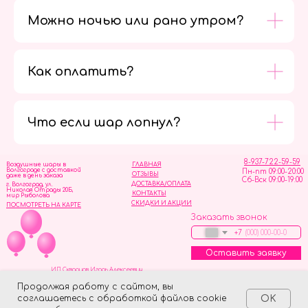
Можно ночью или рано утром?
Как оплатить?
Мы в
социальных
сетях
Что если шар лопнул?
8-937-722-59-59
Воздушные шары в
ГЛАВНАЯ
Волгограде с доставкой
Пн-пт 09:00-20:00
ОТЗЫВЫ
даже в день заказа
Сб-Вск 09:00-19:00
ДОСТАВКА/ОПЛАТА
г. Волгоград, ул.
Николая Отрады 20Б,
КОНТАКТЫ
мир Рыболова
СКИДКИ И АКЦИИ
ПОСМОТРЕТЬ НА КАРТЕ
Заказать звонок
+7
Оставить заявку
ИП Скворцов Игорь Алексеевич
ИНН 344110093739
Политика обработки персональных данных
Продолжая работу с сайтом, вы
соглашаетесь с обработкой файлов cookie
OK
Tilda
Made on