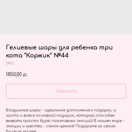
Гелиевые шары для ребенка три
кота "Коржик" №44
SKU:
1850,00
р.
Заказать
Воздушные шары - идеальное дополнение к подарку, а
часто и вовсе основной подарок, который способен
вызвать просто бурю позитивных эмоций! В нашем мире -
эмоции и чувства - самое ценное! Подарите их своим
близким людям!