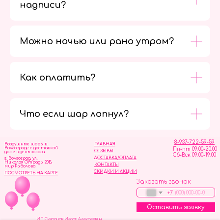
надписи?
Можно ночью или рано утром?
Как оплатить?
Мы в
социальных
сетях
Что если шар лопнул?
8-937-722-59-59
Воздушные шары в
ГЛАВНАЯ
Волгограде с доставкой
Пн-пт 09:00-20:00
ОТЗЫВЫ
даже в день заказа
Сб-Вск 09:00-19:00
ДОСТАВКА/ОПЛАТА
г. Волгоград, ул.
Николая Отрады 20Б,
КОНТАКТЫ
мир Рыболова
СКИДКИ И АКЦИИ
ПОСМОТРЕТЬ НА КАРТЕ
Заказать звонок
+7
Оставить заявку
ИП Скворцов Игорь Алексеевич