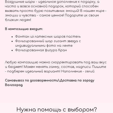
Воздушные шары - идеальное дополнение к подарку, а
часто и вовсе основной подарок, который способен
вызвать просто бурю позитивных эмоций! В нашем мире -
эмоции и чувства - самое ценное! Подарите их своим
близким людям!
В композицию входит:
Фонтан из латексных шаров пастель
Фольгированный шар гигант звезда с
индивидуальными фото на ленте
Фольгированная фигура Кран
Любую композицию можно скорректировать под ваш вкус
и бюджет! Можем менять гамму, состав, надписи. Пишите
- подберем идеальный вариант! Наполнение - гелий.
Самовывоз по договоренности\Доставка по городу
Волгоград
Нужна помощь с выбором?