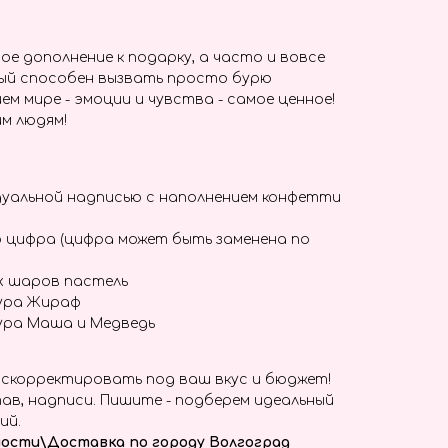
ое дополнение к подарку, а часто и вовсе
ый способен вызвать просто бурю
ем мире - эмоции и чувства - самое ценное!
м людям!
дуальной надписью с наполнением конфетти
 цифра (цифра может быть заменена по
х шаров пастель
ура Жираф
ура Маша и Медведь
скорректировать под ваш вкус и бюджет!
ав, надписи. Пишите - подберем идеальный
ий.
ости\Доставка по городу Волгоград