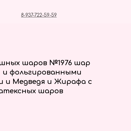
8-937-722-59-59
ушных шаров №1976 шар
й и фольгированными
 и Медведя и Жирафа с
атексных шаров