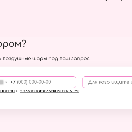
ором?
 воздушные шары под ваш запрос
+7
Для кого ищите
ьности
и
пользовательским согл-ем