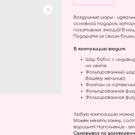
Воздушные шары - идеальн
основной подарок, котор
позитивных эмоций! В наш
Подарите их своим близки
В композицию входит:
Шар баблс с индиви
на ленте
Фольгированный шар
Вашему желанию)
Фонтан из латексны
Фольгированная фиг
Фольгированная фиг
Любую композицию можно 
Можем менять гамму, сост
вариант! Наполнение - гел
Самовывоз по договоренн