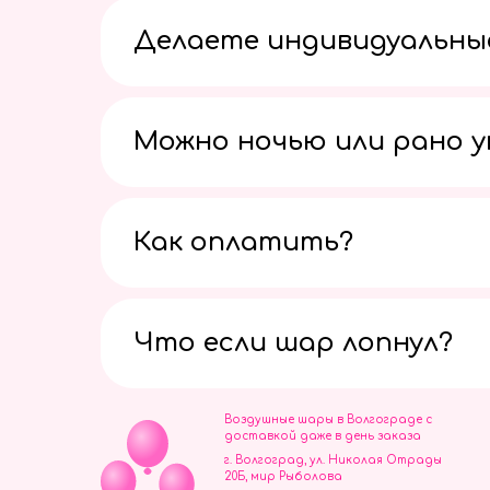
Делаете индивидуальны
Можно ночью или рано 
Как оплатить?
Что если шар лопнул?
Воздушные шары в Волгограде с
доставкой даже в день заказа
г. Волгоград, ул. Николая Отрады
20Б, мир Рыболова