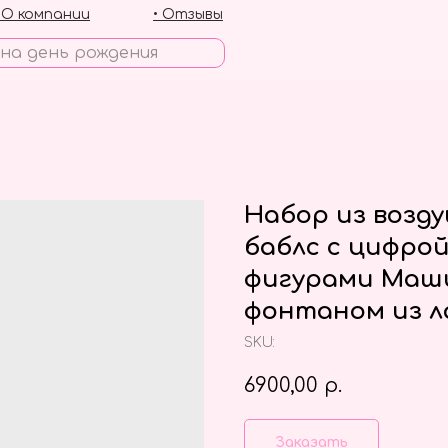
• О компании
• Отзывы
Набор из возд
баблс с цифро
фигурами Маши
фонтаном из л
SKU:
6900,00
р.
Заказать