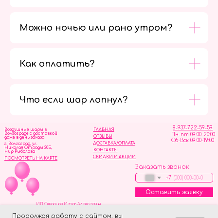
Можно ночью или рано утром?
Как оплатить?
Мы в
социальных
сетях
Что если шар лопнул?
8-937-722-59-59
Воздушные шары в
ГЛАВНАЯ
Волгограде с доставкой
Пн-пт 09:00-20:00
ОТЗЫВЫ
даже в день заказа
Сб-Вск 09:00-19:00
ДОСТАВКА/ОПЛАТА
г. Волгоград, ул.
Николая Отрады 20Б,
КОНТАКТЫ
мир Рыболова
СКИДКИ И АКЦИИ
ПОСМОТРЕТЬ НА КАРТЕ
Заказать звонок
+7
Оставить заявку
ИП Скворцов Игорь Алексеевич
ИНН 344110093739
Политика обработки персональных данных
Продолжая работу с сайтом, вы