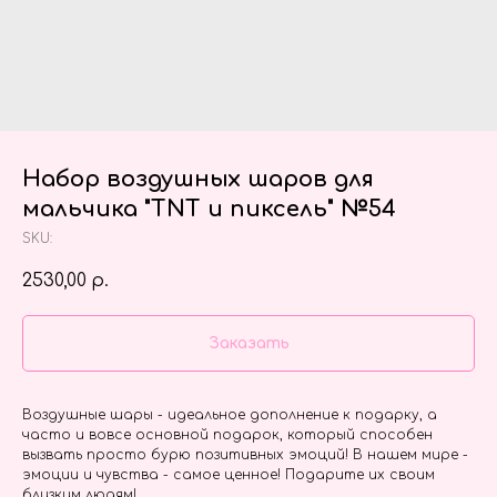
Набор воздушных шаров для
мальчика "TNT и пиксель" №54
SKU:
2530,00
р.
Заказать
Воздушные шары - идеальное дополнение к подарку, а
часто и вовсе основной подарок, который способен
вызвать просто бурю позитивных эмоций! В нашем мире -
эмоции и чувства - самое ценное! Подарите их своим
близким людям!