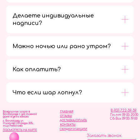
Делаете индивидуальные
надписи?
Можно ночью или рано утром?
Как оплатить?
Мы в
социальных
сетях
Что если шар лопнул?
8-937-722-59-59
Воздушные шары в
ГЛАВНАЯ
Волгограде с доставкой
Пн-пт 09:00-20:00
ОТЗЫВЫ
даже в день заказа
Сб-Вск 09:00-19:00
ДОСТАВКА/ОПЛАТА
г. Волгоград, ул.
Николая Отрады 20Б,
КОНТАКТЫ
мир Рыболова
СКИДКИ И АКЦИИ
ПОСМОТРЕТЬ НА КАРТЕ
Заказать звонок