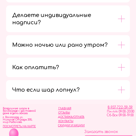
Делаете индивидуальные
надписи?
Можно ночью или рано утром?
Как оплатить?
Мы в
социальных
сетях
Что если шар лопнул?
8-937-722-59-59
Воздушные шары в
ГЛАВНАЯ
Волгограде с доставкой
Пн-пт 09:00-20:00
ОТЗЫВЫ
даже в день заказа
Сб-Вск 09:00-19:00
ДОСТАВКА/ОПЛАТА
г. Волгоград, ул.
Николая Отрады 20Б,
КОНТАКТЫ
мир Рыболова
СКИДКИ И АКЦИИ
ПОСМОТРЕТЬ НА КАРТЕ
Заказать звонок