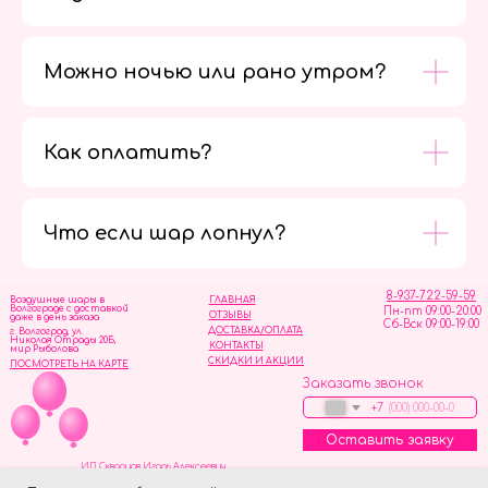
Можно ночью или рано утром?
Как оплатить?
Мы в
социальных
сетях
Что если шар лопнул?
8-937-722-59-59
Воздушные шары в
ГЛАВНАЯ
Волгограде с доставкой
Пн-пт 09:00-20:00
ОТЗЫВЫ
даже в день заказа
Сб-Вск 09:00-19:00
ДОСТАВКА/ОПЛАТА
г. Волгоград, ул.
Николая Отрады 20Б,
КОНТАКТЫ
мир Рыболова
СКИДКИ И АКЦИИ
ПОСМОТРЕТЬ НА КАРТЕ
Заказать звонок
+7
Оставить заявку
ИП Скворцов Игорь Алексеевич
ИНН 344110093739
Политика обработки персональных данных