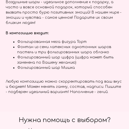
Воздушные шары - идеальное дополнение к подарку, а
часто и вовсе основной подарок, который способен
вызвать просто бурю позитивных эмоций! В нашем мире -
эмоции и чувства - самое ценное! Подарите их своим
близким людям!
В композицию входит:
Фольгированная мега фигура Торт
Фонтан из семи латексных однотонных шаров
пастель и три фольгированных шара облачко
Фольгированный шар цифра (цифра может быть
заменена по Вашему желанию)
Фольгированный шар Мишка
Любую композицию можно скорректировать под ваш вкус
и бюджет! Можем менять гамму, состав, надписи. Пишите
- подберем идеальный вариант! Наполнение - гелий.
Нужна помощь с выбором?