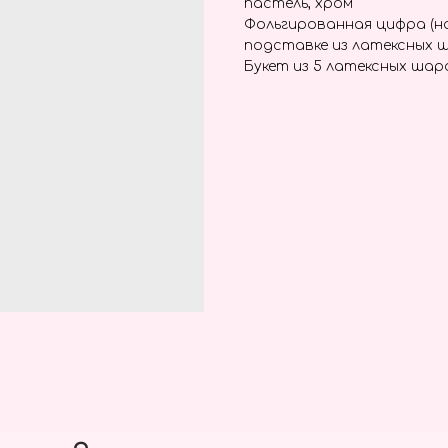
пастель, хром
Фольгированная цифра (н
подставке из латексных 
Букет из 5 латексных шар