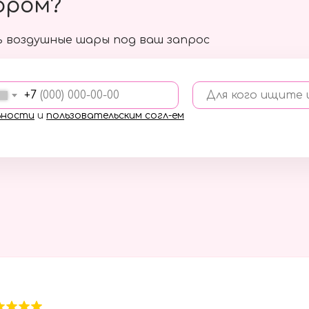
ором?
 воздушные шары под ваш запрос
+7
Для кого ищите
ьности
и
пользовательским согл-ем