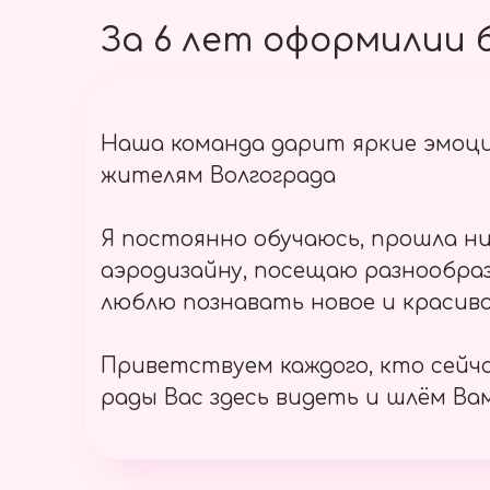
За 6 лет оформилии б
Наша команда дарит яркие эмоц
жителям Волгограда
Я постоянно обучаюсь, прошла ни
аэродизайну, посещаю разнообраз
люблю познавать новое и красиво
Приветствуем каждого, кто сейч
рады Вас здесь видеть и шлём Вам