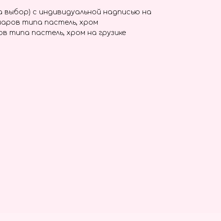
а выбор) с индивидуальной надписью на
шаров типа пастель, хром
ов типа пастель, хром на грузике