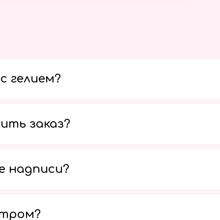
с гелием?
ить заказ?
е надписи?
утром?