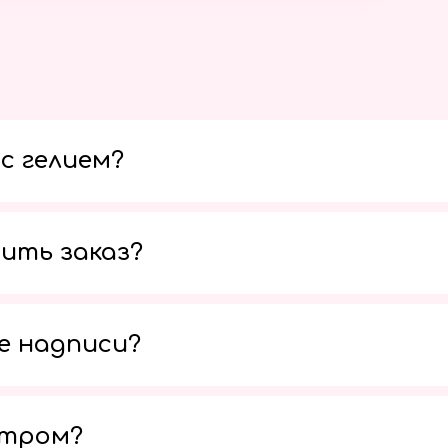
с гелием?
ить заказ?
е надписи?
утром?