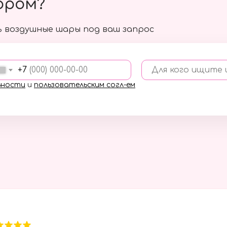
ором?
 воздушные шары под ваш запрос
+7
Для кого ищите
ьности
и
пользовательским согл-ем