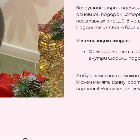
Воздушные шары - идеальн
основной подарок, котор
позитивных эмоций! В наш
Подарите их своим близки
В композицию входит:
Фольгированный шар
внутри шарики, пода
Любую композицию можно 
Можем менять гамму, сост
вариант! Наполнение - гел