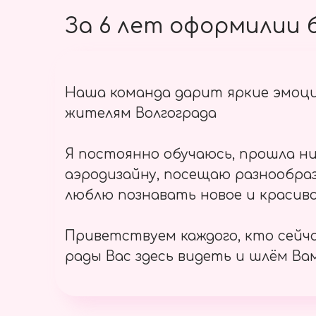
За 6 лет оформилии б
Наша команда дарит яркие эмоц
жителям Волгограда
Я постоянно обучаюсь, прошла ни
аэродизайну, посещаю разнообраз
люблю познавать новое и красиво
Приветствуем каждого, кто сейч
рады Вас здесь видеть и шлём Вам