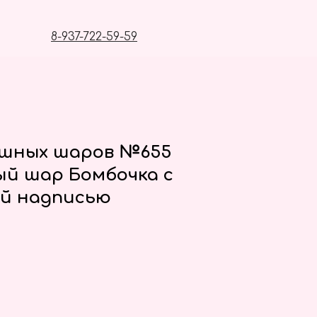
8-937-722-59-59
ушных шаров №655
й шар Бомбочка с
ой надписью