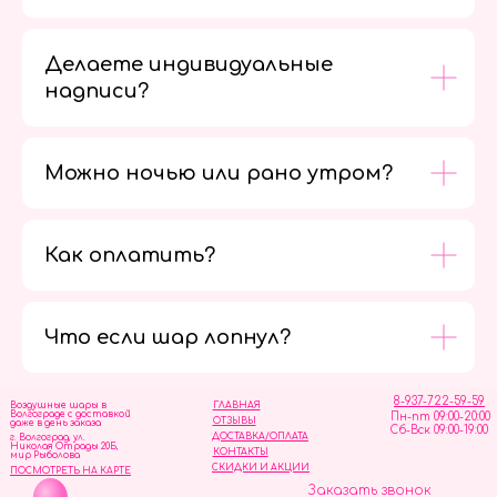
Делаете индивидуальные
надписи?
Можно ночью или рано утром?
Как оплатить?
Мы в
социальных
сетях
Что если шар лопнул?
8-937-722-59-59
Воздушные шары в
ГЛАВНАЯ
Волгограде с доставкой
Пн-пт 09:00-20:00
ОТЗЫВЫ
даже в день заказа
Сб-Вск 09:00-19:00
ДОСТАВКА/ОПЛАТА
г. Волгоград, ул.
Николая Отрады 20Б,
КОНТАКТЫ
мир Рыболова
СКИДКИ И АКЦИИ
ПОСМОТРЕТЬ НА КАРТЕ
Заказать звонок