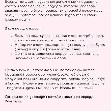
Воздушные шары - идеальное дополнение к подарку, а
часто и вовсе основной подарок, который способен
вызвать просто бурю позитивных эмоций! В нашем мире -
эмоции и чувства - самое ценное! Подарите их своим
близким людям!
В композицию входит:
Большой фольгированный шар в форме герба школы
чародейства и волшебства «Хогвартс»
Набор включает фольгированную фигуру совы Букли
(Hedwig) и шары в форме золотых звезд.
Фонтаны из латексных шаров пастель, хром сна
цепочках из латексных шаров
Букет выполнен в характерных цветах факультетов:
бордовый (Гриффиндор), черный, золотой и белый
Любую композицию можно скорректировать под ваш вкус
и бюджет! Можем менять гамму, состав, надписи. Пишите
- подберем идеальный вариант! Наполнение - гелий.
Самовывоз по договоренности\Доставка по городу
Волгоград