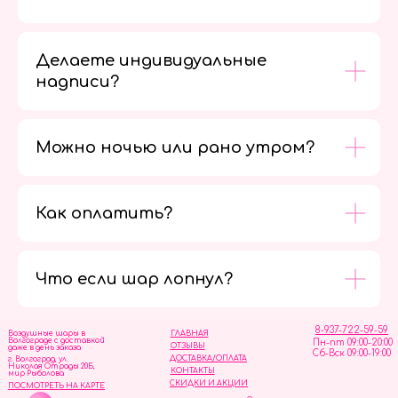
Делаете индивидуальные
надписи?
Можно ночью или рано утром?
Как оплатить?
Мы в
социальных
сетях
Что если шар лопнул?
8-937-722-59-59
Воздушные шары в
ГЛАВНАЯ
Волгограде с доставкой
Пн-пт 09:00-20:00
ОТЗЫВЫ
даже в день заказа
Сб-Вск 09:00-19:00
ДОСТАВКА/ОПЛАТА
г. Волгоград, ул.
Николая Отрады 20Б,
КОНТАКТЫ
мир Рыболова
СКИДКИ И АКЦИИ
ПОСМОТРЕТЬ НА КАРТЕ