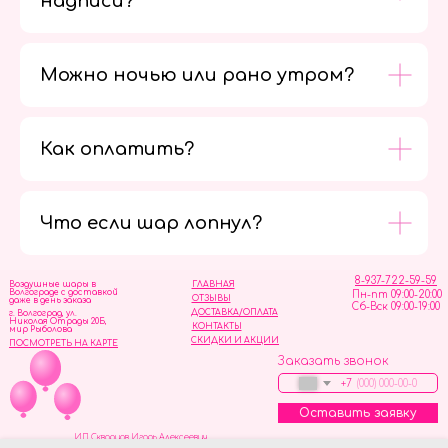
надписи?
Можно ночью или рано утром?
Как оплатить?
Мы в
социальных
сетях
Что если шар лопнул?
8-937-722-59-59
Воздушные шары в
ГЛАВНАЯ
Волгограде с доставкой
Пн-пт 09:00-20:00
ОТЗЫВЫ
даже в день заказа
Сб-Вск 09:00-19:00
ДОСТАВКА/ОПЛАТА
г. Волгоград, ул.
Николая Отрады 20Б,
КОНТАКТЫ
мир Рыболова
СКИДКИ И АКЦИИ
ПОСМОТРЕТЬ НА КАРТЕ
Заказать звонок
+7
Оставить заявку
ИП Скворцов Игорь Алексеевич
ИНН 344110093739
Политика обработки персональных данных