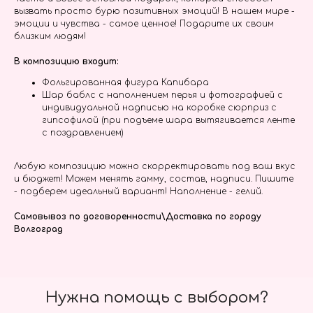
вызвать просто бурю позитивных эмоций! В нашем мире -
эмоции и чувства - самое ценное! Подарите их своим
близким людям!
В композицию входит:
Фольгированная фигура Капибара
Шар баблс с наполнением перья и фотографией с
индивидуальной надписью на коробке сюрприз с
гипсофилой (при подъеме шара вытягивается ленте
с поздравлением)
Любую композицию можно скорректировать под ваш вкус
и бюджет! Можем менять гамму, состав, надписи. Пишите
- подберем идеальный вариант! Наполнение - гелий.
Самовывоз по договоренности\Доставка по городу
Волгоград
Нужна помощь с выбором?