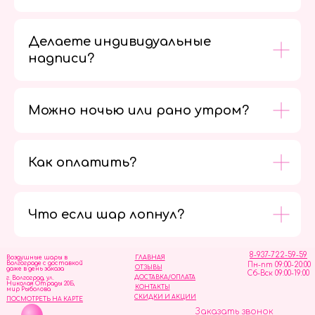
Делаете индивидуальные
надписи?
Можно ночью или рано утром?
Как оплатить?
Мы в
социальных
сетях
Что если шар лопнул?
8-937-722-59-59
Воздушные шары в
ГЛАВНАЯ
Волгограде с доставкой
Пн-пт 09:00-20:00
ОТЗЫВЫ
даже в день заказа
Сб-Вск 09:00-19:00
ДОСТАВКА/ОПЛАТА
г. Волгоград, ул.
Николая Отрады 20Б,
КОНТАКТЫ
мир Рыболова
СКИДКИ И АКЦИИ
ПОСМОТРЕТЬ НА КАРТЕ
Заказать звонок