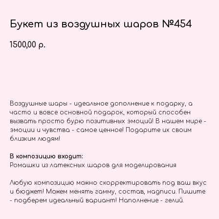
Букет из воздушных шаров №454
1500,00
р.
Заказать
Воздушные шары - идеальное дополнение к подарку, а
часто и вовсе основной подарок, который способен
вызвать просто бурю позитивных эмоций! В нашем мире -
эмоции и чувства - самое ценное! Подарите их своим
близким людям!
В композицию входит:
Ромашки из латексных шаров для моделирования
Любую композицию можно скорректировать под ваш вкус
и бюджет! Можем менять гамму, состав, надписи. Пишите
- подберем идеальный вариант! Наполнение - гелий.