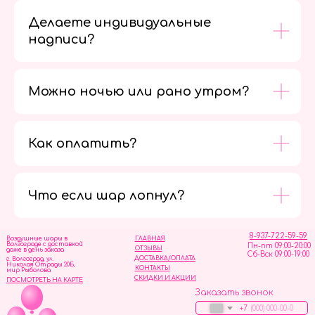
Делаете индивидуальные
надписи?
Можно ночью или рано утром?
Как оплатить?
Мы в
социальных
сетях
Что если шар лопнул?
8-937-722-59-59
Воздушные шары в
ГЛАВНАЯ
Волгограде с доставкой
Пн-пт 09:00-20:00
ОТЗЫВЫ
даже в день заказа
Сб-Вск 09:00-19:00
ДОСТАВКА/ОПЛАТА
г. Волгоград, ул.
Николая Отрады 20Б,
КОНТАКТЫ
мир Рыболова
СКИДКИ И АКЦИИ
ПОСМОТРЕТЬ НА КАРТЕ
Заказать звонок
+7