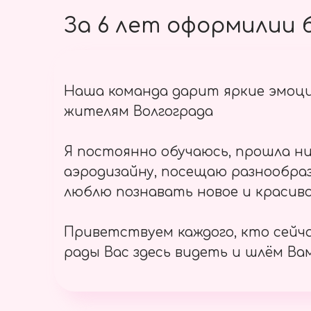
За 6 лет оформилии б
Наша команда дарит яркие эмоц
жителям Волгограда
Я постоянно обучаюсь, прошла ни
аэродизайну, посещаю разнообраз
люблю познавать новое и красиво
Приветствуем каждого, кто сейч
рады Вас здесь видеть и шлём Вам