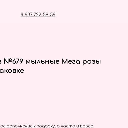
8-937-722-59-59
в №679 мыльные Мега розы
аковке
ое дополнение к подарку, а часто и вовсе