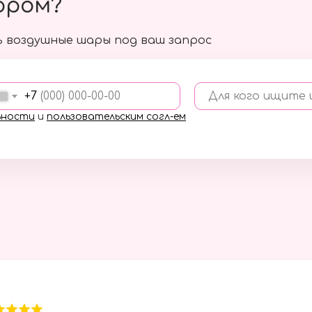
ором?
 воздушные шары под ваш запрос
+7
Для кого ищите
ьности
и
пользовательским согл-ем