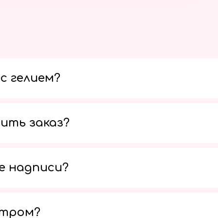
с гелием?
ить заказ?
е надписи?
утром?