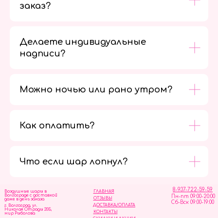
заказ?
Делаете индивидуальные
надписи?
Можно ночью или рано утром?
Как оплатить?
Мы в
социальных
сетях
Что если шар лопнул?
8-937-722-59-59
Воздушные шары в
ГЛАВНАЯ
Волгограде с доставкой
Пн-пт 09:00-20:00
ОТЗЫВЫ
даже в день заказа
Сб-Вск 09:00-19:00
ДОСТАВКА/ОПЛАТА
г. Волгоград, ул.
Николая Отрады 20Б,
КОНТАКТЫ
мир Рыболова