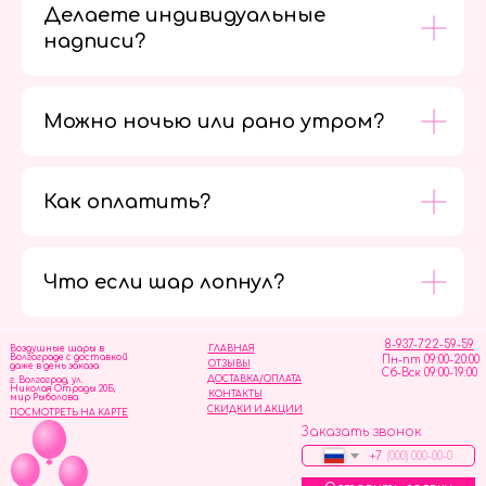
Делаете индивидуальные
надписи?
Можно ночью или рано утром?
Как оплатить?
Мы в
социальных
сетях
Что если шар лопнул?
8-937-722-59-59
Воздушные шары в
ГЛАВНАЯ
Волгограде с доставкой
Пн-пт 09:00-20:00
ОТЗЫВЫ
даже в день заказа
Сб-Вск 09:00-19:00
ДОСТАВКА/ОПЛАТА
г. Волгоград, ул.
Николая Отрады 20Б,
КОНТАКТЫ
мир Рыболова
СКИДКИ И АКЦИИ
ПОСМОТРЕТЬ НА КАРТЕ
Заказать звонок
+7