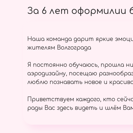
За 6 лет оформилии б
Наша команда дарит яркие эмоц
жителям Волгограда
Я постоянно обучаюсь, прошла ни
аэродизайну, посещаю разнообраз
люблю познавать новое и красиво
Приветствуем каждого, кто сейч
рады Вас здесь видеть и шлём Вам