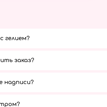
с гелием?
ить заказ?
е надписи?
утром?