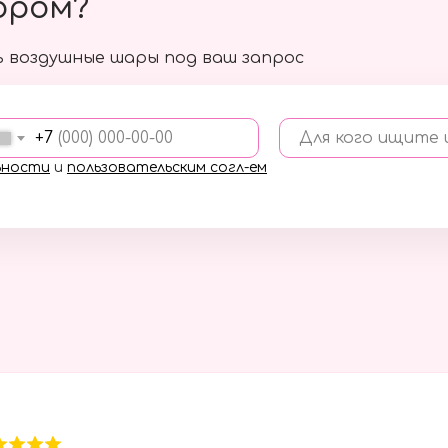
ором?
 воздушные шары под ваш запрос
+7
Для кого ищите
ьности
и
пользовательским согл-ем