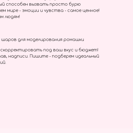
ый способен вызвать просто бурю
ем мире - эмоции и чувства - самое ценное!
м людям!
ых шаров для моделирования ромашки
скорректировать под ваш вкус и бюджет!
ав, надписи. Пишите - подберем идеальный
ий.