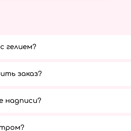
с гелием?
ить заказ?
е надписи?
утром?