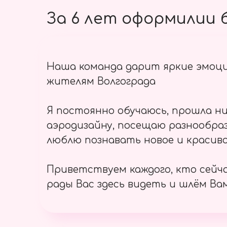
За 6 лет оформилии б
Наша команда дарит яркие эмоц
жителям Волгограда
Я постоянно обучаюсь, прошла ни
аэродизайну, посещаю разнообраз
люблю познавать новое и красиво
Приветствуем каждого, кто сейч
рады Вас здесь видеть и шлём Вам