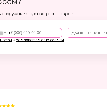
ором?
 воздушные шары под ваш запрос
+7
Для кого ищите
ьности
и
пользовательским согл-ем