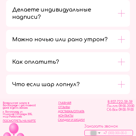
Делаете индивидуальные
надписи?
Можно ночью или рано утром?
Как оплатить?
Мы в
социальных
сетях
Что если шар лопнул?
8-937-722-59-59
Воздушные шары в
ГЛАВНАЯ
Волгограде с доставкой
Пн-пт 09:00-20:00
ОТЗЫВЫ
даже в день заказа
Сб-Вск 09:00-19:00
ДОСТАВКА/ОПЛАТА
г. Волгоград, ул.
Николая Отрады 20Б,
КОНТАКТЫ
мир Рыболова
СКИДКИ И АКЦИИ
ПОСМОТРЕТЬ НА КАРТЕ
Заказать звонок
+7