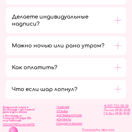
Делаете индивидуальные
надписи?
Можно ночью или рано утром?
Как оплатить?
Мы в
социальных
сетях
Что если шар лопнул?
8-937-722-59-59
Воздушные шары в
ГЛАВНАЯ
Волгограде с доставкой
Пн-пт 09:00-20:00
ОТЗЫВЫ
даже в день заказа
Сб-Вск 09:00-19:00
ДОСТАВКА/ОПЛАТА
г. Волгоград, ул.
Николая Отрады 20Б,
КОНТАКТЫ
мир Рыболова
СКИДКИ И АКЦИИ
ПОСМОТРЕТЬ НА КАРТЕ
Заказать звонок