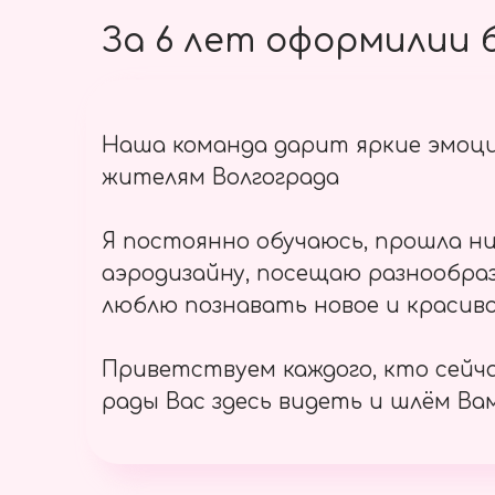
За 6 лет оформилии б
Наша команда дарит яркие эмоц
жителям Волгограда
Я постоянно обучаюсь, прошла ни
аэродизайну, посещаю разнообраз
люблю познавать новое и красиво
Приветствуем каждого, кто сейч
рады Вас здесь видеть и шлём Вам