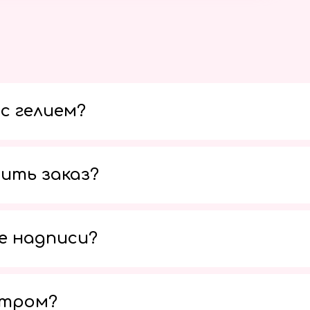
с гелием?
ить заказ?
е надписи?
утром?