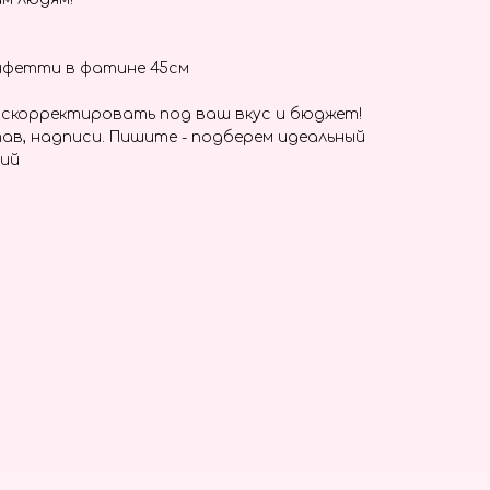
онфетти в фатине 45см
скорректировать под ваш вкус и бюджет!
ав, надписи. Пишите - подберем идеальный
лий