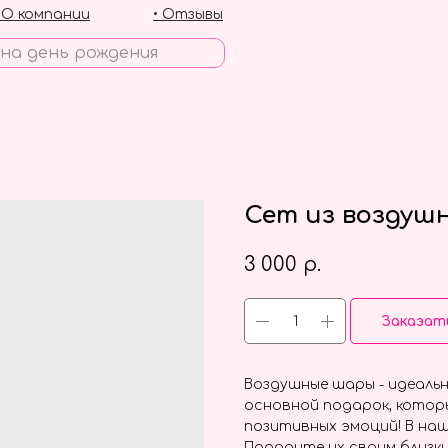
• О компании
• Отзывы
Сет из воздуш
3 000
р.
Заказат
Воздушные шары - идеальн
основной подарок, котор
позитивных эмоций! В наш
Подарите их своим близки