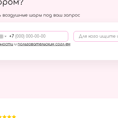
ором?
 воздушные шары под ваш запрос
+7
Для кого ищите
ьности
и
пользовательским согл-ем