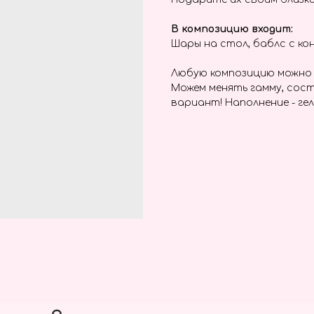
В композицию входит:
Шары на стол, баблс с к
Любую композицию можно 
Можем менять гамму, сост
вариант! Наполнение - ге