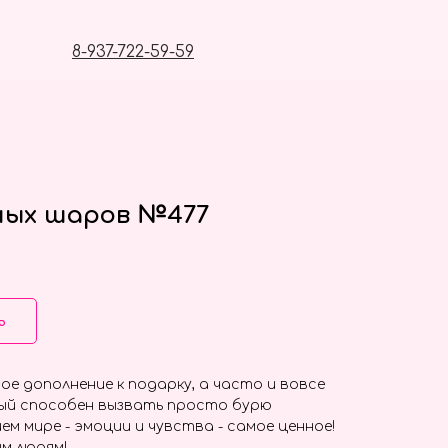
8-937-722-59-59
ных шаров №477
ь
ое дополнение к подарку, а часто и вовсе
ый способен вызвать просто бурю
ем мире - эмоции и чувства - самое ценное!
м людям!