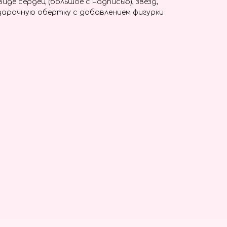
иде сердец (большое с надписью), звезд,
дарочную обертку с добавлением фигурки