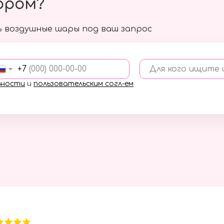
ором?
 воздушные шары под ваш запрос
+7
Для кого ищите
ьности
и
пользовательским согл-ем