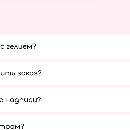
с гелием?
ить заказ?
е надписи?
утром?