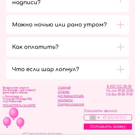
надписи?
Можно ночью или рано утром?
Как оплатить?
Мы в
социальных
сетях
Что если шар лопнул?
8-937-722-59-59
Воздушные шары в
ГЛАВНАЯ
Волгограде с доставкой
Пн-пт 09:00-20:00
ОТЗЫВЫ
даже в день заказа
Сб-Вск 09:00-19:00
ДОСТАВКА/ОПЛАТА
г. Волгоград, ул.
Николая Отрады 20Б,
КОНТАКТЫ
мир Рыболова
СКИДКИ И АКЦИИ
ПОСМОТРЕТЬ НА КАРТЕ
Заказать звонок
+7
Оставить заявку
ИП Скворцов Игорь Алексеевич