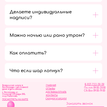
Делаете индивидуальные
надписи?
Можно ночью или рано утром?
Как оплатить?
Мы в
социальных
сетях
Что если шар лопнул?
8-937-722-59-59
Воздушные шары в
ГЛАВНАЯ
Волгограде с доставкой
Пн-пт 09:00-20:00
ОТЗЫВЫ
даже в день заказа
Сб-Вск 09:00-19:00
ДОСТАВКА/ОПЛАТА
г. Волгоград, ул.
Николая Отрады 20Б,
КОНТАКТЫ
мир Рыболова
СКИДКИ И АКЦИИ
ПОСМОТРЕТЬ НА КАРТЕ
Заказать звонок