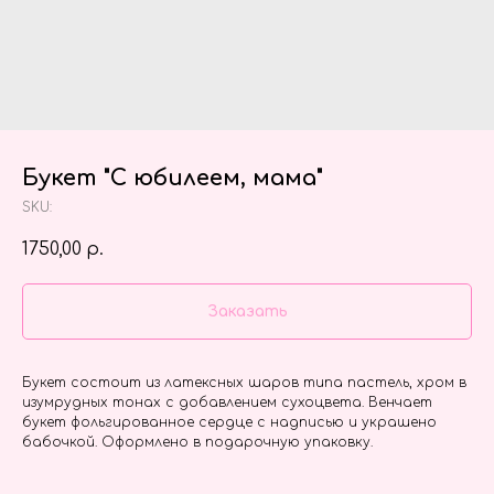
Букет "С юбилеем, мама"
SKU:
1750,00
р.
Заказать
Букет состоит из латексных шаров типа пастель, хром в
изумрудных тонах с добавлением сухоцвета. Венчает
букет фольгированное сердце с надписью и украшено
бабочкой. Оформлено в подарочную упаковку.