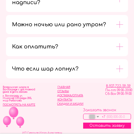
надписи?
Можно ночью или рано утром?
Как оплатить?
Мы в
социальных
сетях
Что если шар лопнул?
8-937-722-59-59
Воздушные шары в
ГЛАВНАЯ
Волгограде с доставкой
Пн-пт 09:00-20:00
ОТЗЫВЫ
даже в день заказа
Сб-Вск 09:00-19:00
ДОСТАВКА/ОПЛАТА
г. Волгоград, ул.
Николая Отрады 20Б,
КОНТАКТЫ
мир Рыболова
СКИДКИ И АКЦИИ
ПОСМОТРЕТЬ НА КАРТЕ
Заказать звонок
+7
Оставить заявку
ИП Скворцов Игорь Алексеевич