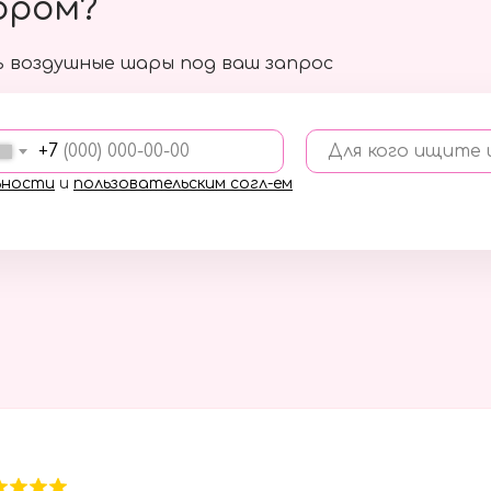
ором?
 воздушные шары под ваш запрос
+7
Для кого ищите
ьности
и
пользовательским согл-ем