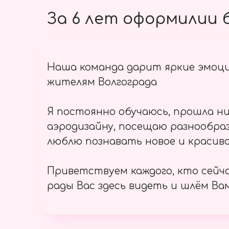
За 6 лет оформилии б
Наша команда дарит яркие эмоц
жителям Волгограда
Я постоянно обучаюсь, прошла ни
аэродизайну, посещаю разнообраз
люблю познавать новое и красиво
Приветствуем каждого, кто сейч
рады Вас здесь видеть и шлём Вам