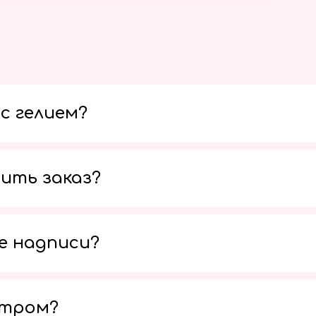
с гелием?
ить заказ?
е надписи?
утром?