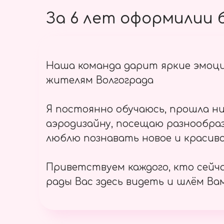
За 6 лет оформилии б
Наша команда дарит яркие эмоц
жителям Волгограда
Я постоянно обучаюсь, прошла ни
аэродизайну, посещаю разнообраз
люблю познавать новое и красиво
Приветствуем каждого, кто сейч
рады Вас здесь видеть и шлём Вам