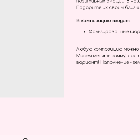
позитивных эмоций! В наш
Подарите их своим близки
В композицию входит:
Фольгированные шар
Любую композицию можно 
Можем менять гамму, сост
вариант! Наполнение - гел