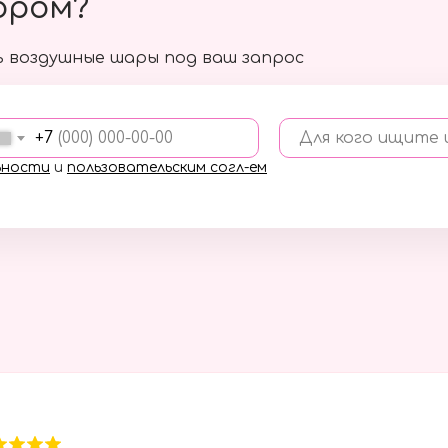
ором?
 воздушные шары под ваш запрос
+7
Для кого ищите
ьности
и
пользовательским согл-ем