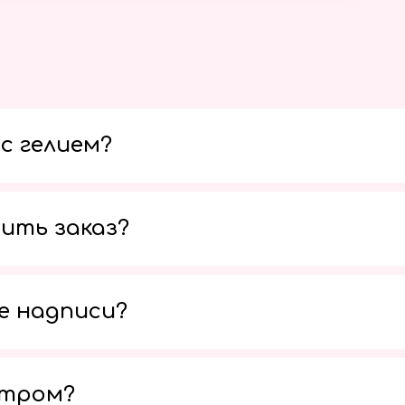
с гелием?
ить заказ?
е надписи?
утром?