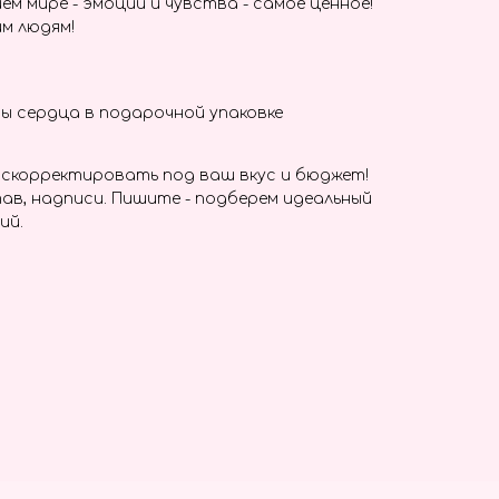
ем мире - эмоции и чувства - самое ценное!
м людям!
ы сердца в подарочной упаковке
скорректировать под ваш вкус и бюджет!
ав, надписи. Пишите - подберем идеальный
ий.