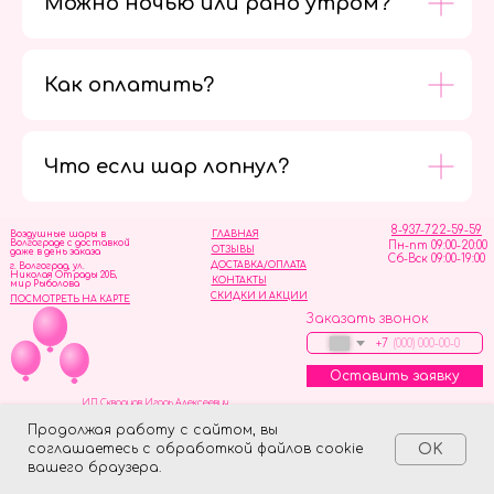
Можно ночью или рано утром?
Как оплатить?
Мы в
социальных
сетях
Что если шар лопнул?
8-937-722-59-59
Воздушные шары в
ГЛАВНАЯ
Волгограде с доставкой
Пн-пт 09:00-20:00
ОТЗЫВЫ
даже в день заказа
Сб-Вск 09:00-19:00
ДОСТАВКА/ОПЛАТА
г. Волгоград, ул.
Николая Отрады 20Б,
КОНТАКТЫ
мир Рыболова
СКИДКИ И АКЦИИ
ПОСМОТРЕТЬ НА КАРТЕ
Заказать звонок
+7
Оставить заявку
ИП Скворцов Игорь Алексеевич
ИНН 344110093739
Политика обработки персональных данных
Продолжая работу с сайтом, вы
соглашаетесь с обработкой файлов cookie
OK
Tilda
Made on
вашего браузера.