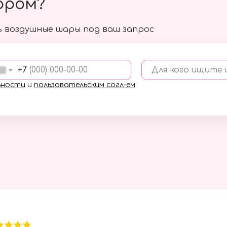
ором?
 воздушные шары под ваш запрос
+7
Для кого ищите
ьности
и
пользовательским согл-ем