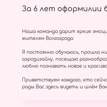
За 6 лет оформилии б
Наша команда дарит яркие эмоц
жителям Волгограда
Я постоянно обучаюсь, прошла ни
аэродизайну, посещаю разнообраз
люблю познавать новое и красиво
Приветствуем каждого, кто сейч
рады Вас здесь видеть и шлём Вам