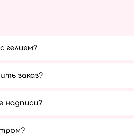
с гелием?
ить заказ?
е надписи?
утром?