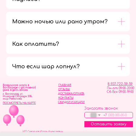
Можно ночью или рано утром?
Как оплатить?
Мы в
социальных
сетях
Что если шар лопнул?
8-937-722-59-59
Воздушные шары в
ГЛАВНАЯ
Волгограде с доставкой
Пн-пт 09:00-20:00
ОТЗЫВЫ
даже в день заказа
Сб-Вск 09:00-19:00
ДОСТАВКА/ОПЛАТА
г. Волгоград, ул.
Николая Отрады 20Б,
КОНТАКТЫ
мир Рыболова
СКИДКИ И АКЦИИ
ПОСМОТРЕТЬ НА КАРТЕ
Заказать звонок
+7
Оставить заявку
ИП Скворцов Игорь Алексеевич
ИНН 344110093739
Политика обработки персональных данных