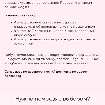
эмоции и чувства - самое ценное! Подарите их своим
близким людям!
В композицию входит:
Фольгированный шар гигант сердце с
индивидуальной надписью на ленте с эвкалиптом
Фонтан из 7 латексных шаров, 4 фольгированных
шара сердца
Фольгированный шар цифра с надписью на ленте с
эвкалиптом
Любую композицию можно скорректировать под ваш вкус
и бюджет! Можем менять гамму, состав, надписи. Пишите
- подберем идеальный вариант! Наполнение - гелий.
Самовывоз по договоренности\Доставка по городу
Волгоград
Нужна помощь с выбором?