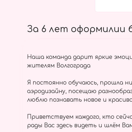
За 6 лет оформилии б
Наша команда дарит яркие эмоц
жителям Волгограда
Я постоянно обучаюсь, прошла ни
аэродизайну, посещаю разнообраз
люблю познавать новое и красиво
Приветствуем каждого, кто сейч
рады Вас здесь видеть и шлём Вам