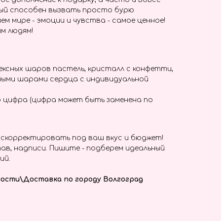
ый способен вызвать просто бурю
ем мире - эмоции и чувства - самое ценное!
м людям!
ксных шаров пастель, кристалл с конфетти,
ными шарами сердца с индивидуальной
 цифра (цифра может быть заменена по
скорректировать под ваш вкус и бюджет!
ав, надписи. Пишите - подберем идеальный
ий.
ости\Доставка по городу Волгоград