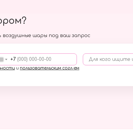
ором?
 воздушные шары под ваш запрос
+7
Для кого ищите
ьности
и
пользовательским согл-ем