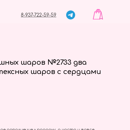
8-937-722-59-59
ушных шаров №2733 два
тексных шаров с сердцами
ое дополнение к подарку, а часто и вовсе