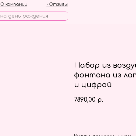
• О компании
• Отзывы
Набор из возд
фонтана из ла
и цифрой
7890,00
р.
Заказать
Воздушные шары - идеальн