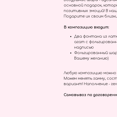
основной подарок, котор
позитивных эмоций! В наш
Подарите их своим близки
В композицию входит:
Два фонтана из лате
агат с фольгирован
надписью
Фольгированный шар
Вашему желанию)
Любую композицию можно 
Можем менять гамму, сост
вариант! Наполнение - гел
Самовывоз по договоренн