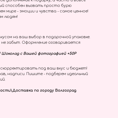
ое дополнение к подарку, а часто и вовсе
ый способен вызвать просто бурю
ем мире - эмоции и чувства - самое ценное!
м людям!
кусом на ваш выбор в подарочной упаковке.
т не забыт. Оформление оговаривается
у! Шоколад с Вашей фотографией +50Р
скорректировать под ваш вкус и бюджет!
ав, надписи. Пишите - подберем идеальный
ий.
ости\Доставка по городу Волгоград