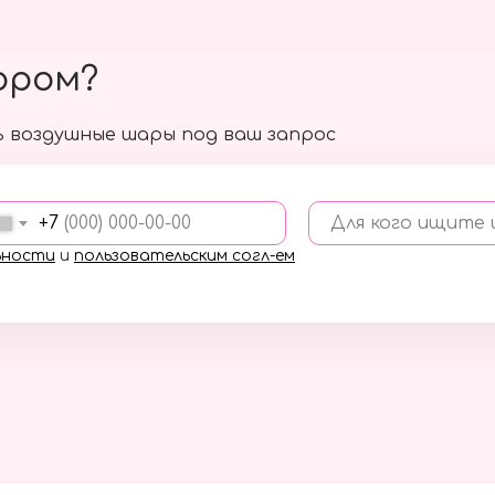
ором?
 воздушные шары под ваш запрос
+7
Для кого ищите
ьности
и
пользовательским согл-ем