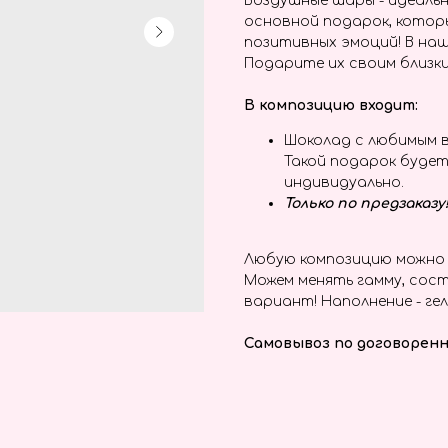
Воздушные шары - идеальн
основной подарок, котор
позитивных эмоций! В наш
Подарите их своим близки
В композицию входит:
Шоколад с любимым в
Такой подарок буде
индивидуально.
Только по предзаказ
Любую композицию можно 
Можем менять гамму, сост
вариант! Наполнение - гел
Самовывоз по договоренн