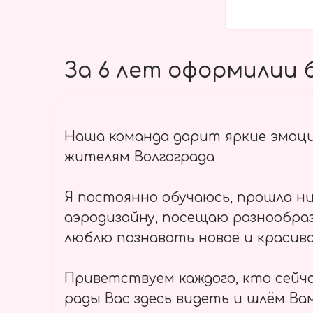
За 6 лет оформилии б
Наша команда дарит яркие эмоц
жителям Волгограда
Я постоянно обучаюсь, прошла ни
аэродизайну, посещаю разнообраз
люблю познавать новое и красиво
Приветствуем каждого, кто сейч
рады Вас здесь видеть и шлём Вам