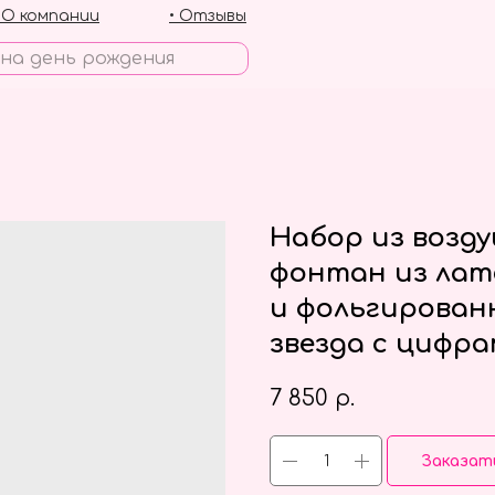
• О компании
• Отзывы
Набор из возд
фонтан из лат
и фольгирова
звезда с цифр
7 850
р.
Заказат