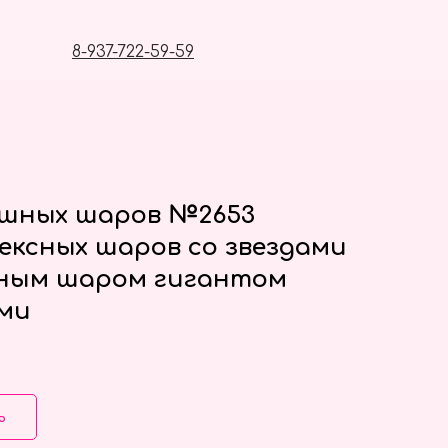
8-937-722-59-59
ушных шаров №2653
ексных шаров со звездами
нным шаром гигантом
ами
ь