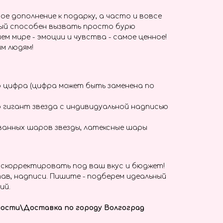
ое дополнение к подарку, а часто и вовсе
ый способен вызвать просто бурю
ем мире - эмоции и чувства - самое ценное!
м людям!
 цифра (цифра может быть заменена по
 гигант звезда с индивидуальной надписью
ванных шаров звезды, латексные шары
скорректировать под ваш вкус и бюджет!
ав, надписи. Пишите - подберем идеальный
ий.
ости\Доставка по городу Волгоград