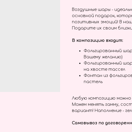
Воздушные шары - идеальн
основной подарок, котор
позитивных эмоций! В наш
Подарите их своим близки
В композицию входит:
Фольгированный шар
Вашему желанию)
Фольгированный шар
на хвосте тассел
Фонтан из фольгиро
пастель
Любую композицию можно 
Можем менять гамму, сост
вариант! Наполнение - гел
Самовывоз по договоренн