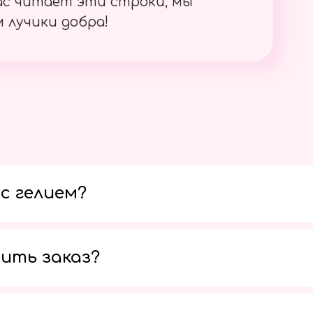
ас читает эти строки, мы
 лучики добра!
с гелием?
ить заказ?