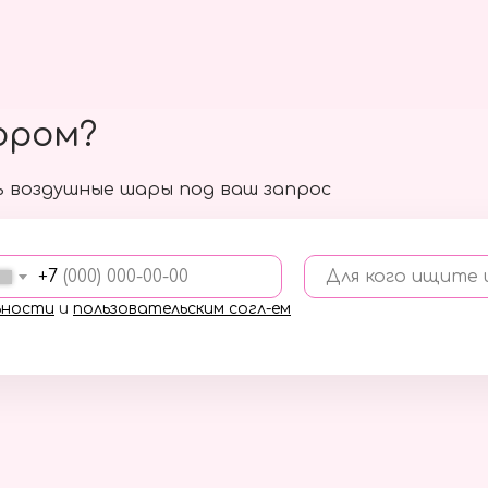
ором?
 воздушные шары под ваш запрос
+7
Для кого ищите
ьности
и
пользовательским согл-ем