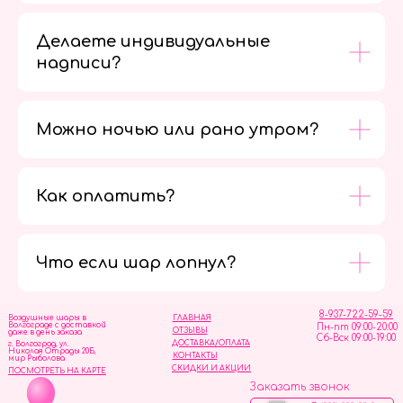
Делаете индивидуальные
надписи?
Можно ночью или рано утром?
Как оплатить?
Мы в
социальных
сетях
Что если шар лопнул?
8-937-722-59-59
Воздушные шары в
ГЛАВНАЯ
Волгограде с доставкой
Пн-пт 09:00-20:00
ОТЗЫВЫ
даже в день заказа
Сб-Вск 09:00-19:00
ДОСТАВКА/ОПЛАТА
г. Волгоград, ул.
Николая Отрады 20Б,
КОНТАКТЫ
мир Рыболова
СКИДКИ И АКЦИИ
ПОСМОТРЕТЬ НА КАРТЕ
Заказать звонок