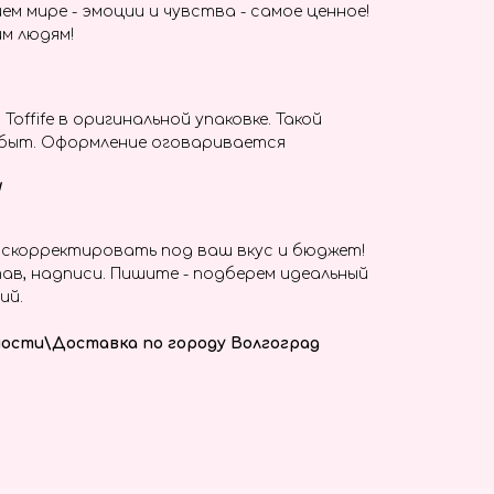
ем мире - эмоции и чувства - самое ценное!
м людям!
offife в оригинальной упаковке. Такой
абыт. Оформление оговаривается
!
скорректировать под ваш вкус и бюджет!
ав, надписи. Пишите - подберем идеальный
ий.
ости\Доставка по городу Волгоград