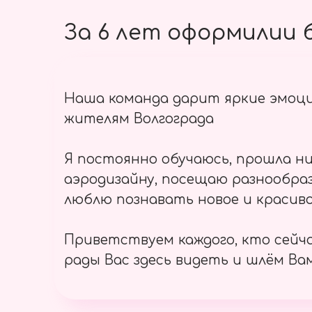
За 6 лет оформилии б
Наша команда дарит яркие эмоц
жителям Волгограда
Я постоянно обучаюсь, прошла ни
аэродизайну, посещаю разнообраз
люблю познавать новое и красиво
Приветствуем каждого, кто сейч
рады Вас здесь видеть и шлём Вам