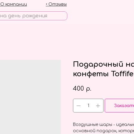
• О компании
• Отзывы
Подарочный н
конфеты Toffif
400
р.
Заказат
Воздушные шары - идеальн
основной подарок, котор