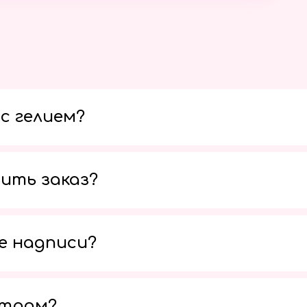
с гелием?
ить заказ?
е надписи?
утром?