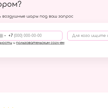
ором?
 воздушные шары под ваш запрос
+7
Для кого ищите
ьности
и
пользовательским согл-ем