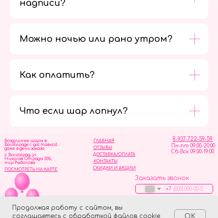
надписи?
Можно ночью или рано утром?
Как оплатить?
Мы в
социальных
сетях
Что если шар лопнул?
8-937-722-59-59
Воздушные шары в
ГЛАВНАЯ
Волгограде с доставкой
Пн-пт 09:00-20:00
ОТЗЫВЫ
даже в день заказа
Сб-Вск 09:00-19:00
ДОСТАВКА/ОПЛАТА
г. Волгоград, ул.
Николая Отрады 20Б,
КОНТАКТЫ
мир Рыболова
СКИДКИ И АКЦИИ
ПОСМОТРЕТЬ НА КАРТЕ
Заказать звонок
+7
Оставить заявку
Продолжая работу с сайтом, вы
соглашаетесь с обработкой файлов cookie
OK
ИП Скворцов Игорь Алексеевич