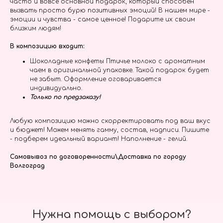
часто и вовсе основной подарок, который способен
вызвать просто бурю позитивных эмоций! В нашем мире -
эмоции и чувства - самое ценное! Подарите их своим
близким людям!
В композицию входит:
Шоколадные конфеты Птичье молоко с ароматным
чаем в оригинальной упаковке. Такой подарок будет
не забыт. Оформление оговаривается
индивидуально.
Только по предзаказу!
Любую композицию можно скорректировать под ваш вкус
и бюджет! Можем менять гамму, состав, надписи. Пишите
- подберем идеальный вариант! Наполнение - гелий.
Самовывоз по договоренности\Доставка по городу
Волгоград
Нужна помощь с выбором?