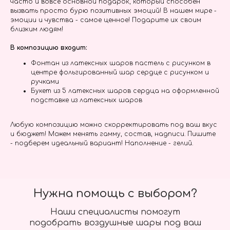
часто и вовсе основной подарок, который способен
вызвать просто бурю позитивных эмоций! В нашем мире -
эмоции и чувства - самое ценное! Подарите их своим
близким людям!
В композицию входит:
Фонтан из латексных шаров пастель с рисунком в
центре фольгированный шар сердце с рисунком и
ручками
Букет из 5 латексных шаров сердца на оформленной
подставке из латексных шаров
Любую композицию можно скорректировать под ваш вкус
и бюджет! Можем менять гамму, состав, надписи. Пишите
- подберем идеальный вариант! Наполнение - гелий.
Нужна помощь с выбором?
Наши специалисты помогут
подобрать воздушные шары под ваш