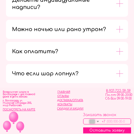
Делаете индивидуальные
надписи?
Можно ночью или рано утром?
Как оплатить?
Мы в
социальных
сетях
Что если шар лопнул?
8-937-722-59-59
Воздушные шары в
ГЛАВНАЯ
Волгограде с доставкой
Пн-пт 09:00-20:00
ОТЗЫВЫ
даже в день заказа
Сб-Вск 09:00-19:00
ДОСТАВКА/ОПЛАТА
г. Волгоград, ул.
Николая Отрады 20Б,
КОНТАКТЫ
мир Рыболова
СКИДКИ И АКЦИИ
ПОСМОТРЕТЬ НА КАРТЕ
Заказать звонок
+7
Оставить заявку