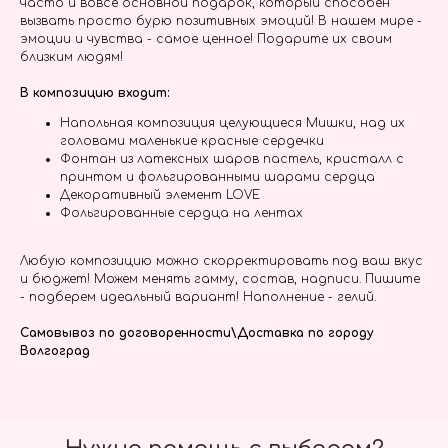
часто и вовсе основной подарок, который способен
вызвать просто бурю позитивных эмоций! В нашем мире -
эмоции и чувства - самое ценное! Подарите их своим
близким людям!
В композицию входит:
Напольная композиция целующиеся Мишки, над их
головами маленькие красные сердечки
Фонтан из латексных шаров пастель, кристалл с
принтом и фольгированными шарами сердца
Декоративный элемент LOVE
Фольгированные сердца на лентах
Любую композицию можно скорректировать под ваш вкус
и бюджет! Можем менять гамму, состав, надписи. Пишите
- подберем идеальный вариант! Наполнение - гелий.
Самовывоз по договоренности\Доставка по городу
Волгоград