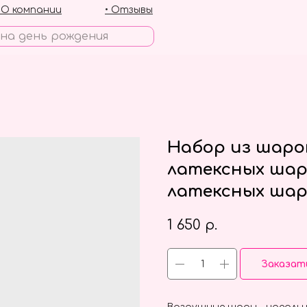
• О компании
• Отзывы
Набор из шаро
латексных шар
латексных шар
1 650
р.
Заказат