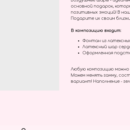
Воздушные шары - идеальн
основной подарок, котор
позитивных эмоций! В наш
Подарите их своим близки
В композицию входит:
Фонтан из латексных
Латексный шар серд
Оформленная подста
Любую композицию можно 
Можем менять гамму, сост
вариант! Наполнение - гел