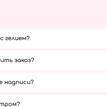
с гелием?
ить заказ?
е надписи?
утром?