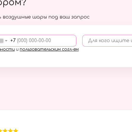
ором?
 воздушные шары под ваш запрос
+7
Для кого ищите
ьности
и
пользовательским согл-ем