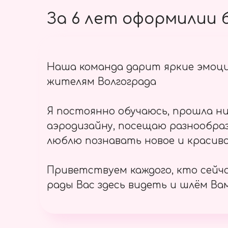
За 6 лет оформилии б
Наша команда дарит яркие эмоц
жителям Волгограда
Я постоянно обучаюсь, прошла ни
аэродизайну, посещаю разнообраз
люблю познавать новое и красиво
Приветствуем каждого, кто сейч
рады Вас здесь видеть и шлём Вам