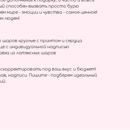
ое дополнение к подарку, а часто и вовсе
ый способен вызвать просто бурю
ем мире - эмоции и чувства - самое ценное!
м людям!
 шаров круглые с принтом и сердца
це с индивидуальной надписью
вка из латексных шаров
скорректировать под ваш вкус и бюджет!
ав, надписи. Пишите - подберем идеальный
ий.