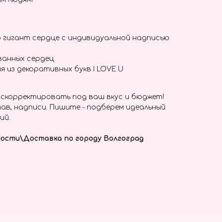
 гигант сердце с индивидуальной надписью
ванных сердец
я из декоративных букв I LOVE U
скорректировать под ваш вкус и бюджет!
ав, надписи. Пишите - подберем идеальный
ий.
ости\Доставка по городу Волгоград