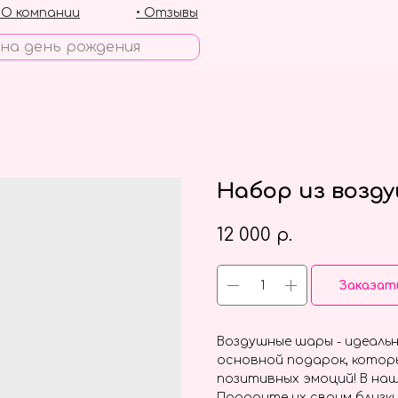
• О компании
• Отзывы
Набор из возд
12 000
р.
Заказат
Воздушные шары - идеальн
основной подарок, котор
позитивных эмоций! В наш
Подарите их своим близки