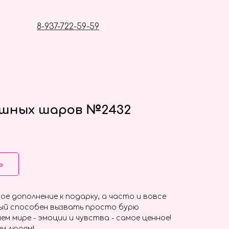
8-937-722-59-59
ушных шаров №2432
ь
ое дополнение к подарку, а часто и вовсе
ый способен вызвать просто бурю
ем мире - эмоции и чувства - самое ценное!
м людям!