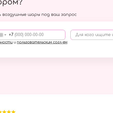
ором?
 воздушные шары под ваш запрос
+7
Для кого ищите
ьности
и
пользовательским согл-ем