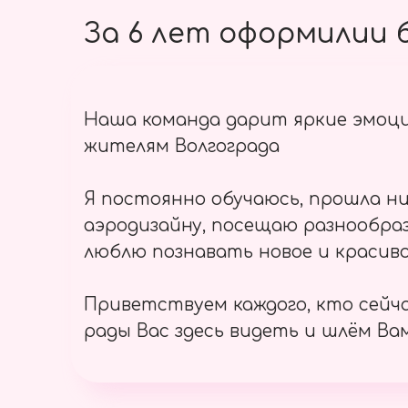
За 6 лет оформилии б
Наша команда дарит яркие эмоц
жителям Волгограда
Я постоянно обучаюсь, прошла ни
аэродизайну, посещаю разнообраз
люблю познавать новое и красиво
Приветствуем каждого, кто сейч
рады Вас здесь видеть и шлём Вам