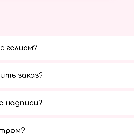
с гелием?
ить заказ?
е надписи?
утром?