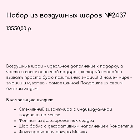
Набор из воздушных шаров №2437
13550,00
р.
Заказать
Воздушные шары - идеальное дополнение к подарку, а
часто и вовсе основной подарок, который способен
вызвать просто бурю позитивных эмоций! В нашем мире -
эмоции и чувства - самое ценное! Подарите их своим
близким людям!
В композицию входит:
Стеклянный гигант-шар с индивидуальной
надписью на ленте
Фонтан из фольгированных сердец
Шар баблс с декоративным наполнением (конфетти)
Фольгированная фигура Мишка