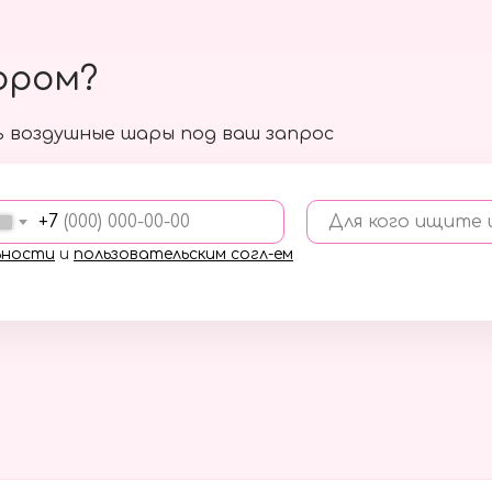
ором?
 воздушные шары под ваш запрос
+7
Для кого ищите
ьности
и
пользовательским согл-ем