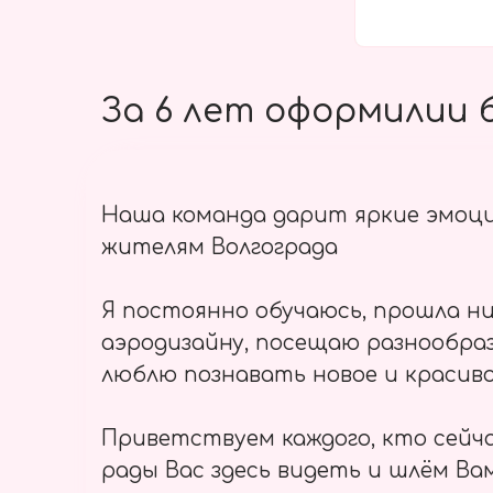
За 6 лет оформилии б
Наша команда дарит яркие эмоц
жителям Волгограда
Я постоянно обучаюсь, прошла ни
аэродизайну, посещаю разнообраз
люблю познавать новое и красиво
Приветствуем каждого, кто сейч
рады Вас здесь видеть и шлём Вам