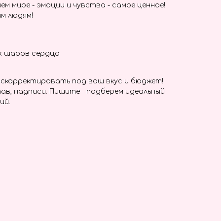
ем мире - эмоции и чувства - самое ценное!
м людям!
х шаров сердца
скорректировать под ваш вкус и бюджет!
ав, надписи. Пишите - подберем идеальный
ий.